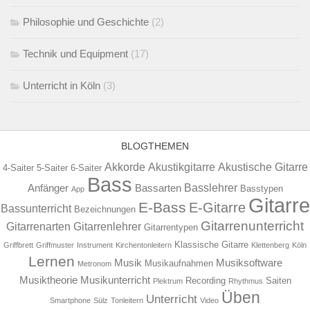
Philosophie und Geschichte
(2)
Technik und Equipment
(17)
Unterricht in Köln
(3)
BLOGTHEMEN
Akkorde
Akustikgitarre
Akustische Gitarre
4-Saiter
5-Saiter
6-Saiter
Bass
Basslehrer
Anfänger
Bassarten
Basstypen
App
Gitarre
E-Bass
E-Gitarre
Bassunterricht
Bezeichnungen
Gitarrenunterricht
Gitarrenarten
Gitarrenlehrer
Gitarrentypen
Klassische Gitarre
Griffbrett
Griffmuster
Instrument
Kirchentonleitern
Klettenberg
Köln
Lernen
Musik
Musiksoftware
Musikaufnahmen
Metronom
Musiktheorie
Musikunterricht
Recording
Saiten
Plektrum
Rhythmus
Üben
Unterricht
Smartphone
Sülz
Tonleitern
Video