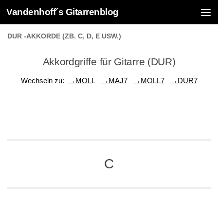
Vandenhoff´s Gitarrenblog
Zum Inhalt springen
DUR -AKKORDE (ZB. C, D, E USW.)
Akkordgriffe für Gitarre (DUR)
Wechseln zu:
→MOLL
→MAJ7
→MOLL7
→DUR7
C