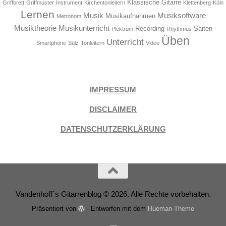
Klassische Gitarre
Griffbrett
Griffmuster
Instrument
Kirchentonleitern
Klettenberg
Köln
Lernen
Musik
Musiksoftware
Musikaufnahmen
Metronom
Musiktheorie
Musikunterricht
Recording
Saiten
Plektrum
Rhythmus
Üben
Unterricht
Smartphone
Sülz
Tonleitern
Video
IMPRESSUM
DISCLAIMER
DATENSCHUTZERKLÄRUNG
Vandenhoff´s Gitarrenblog © 2026. Alle Rechte vorbehalten.
Präsentiert von
- Entworfen mit dem
Hueman-Theme