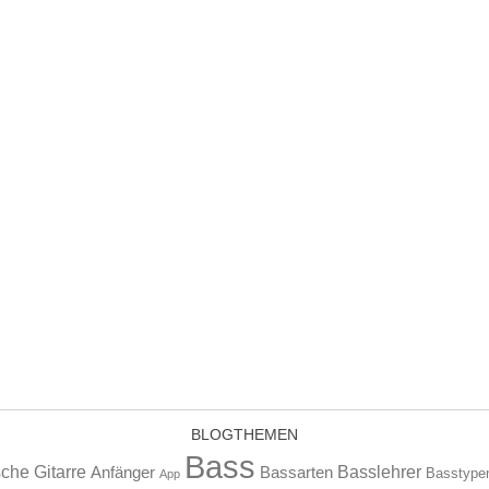
BLOGTHEMEN
Bass
che Gitarre
Basslehrer
Anfänger
Bassarten
Basstype
App