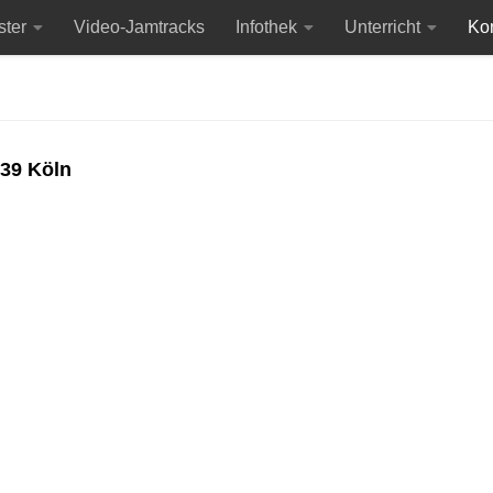
ster
Video-Jamtracks
Infothek
Unterricht
Ko
arrenblog
939 Köln