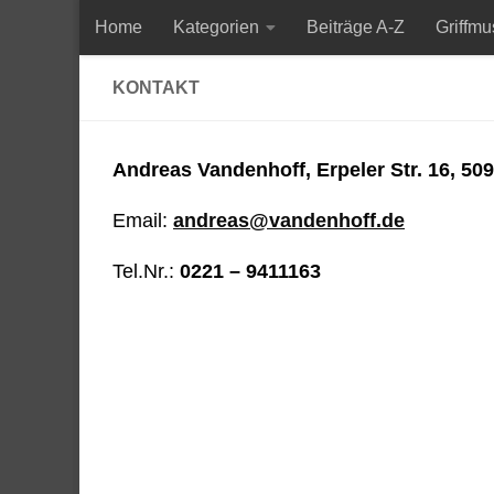
Home
Kategorien
Beiträge A-Z
Griffmu
Zum Inhalt springen
KONTAKT
Vandenhoff´s Git
Andreas Vandenhoff, Erpeler Str. 16, 50
Email:
andreas@vandenhoff.de
Tel.Nr.:
0221 – 9411163