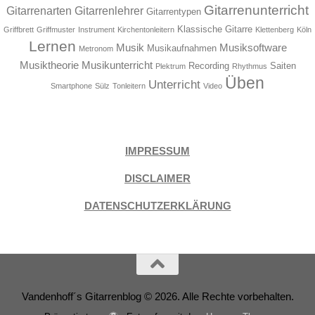
Gitarrenunterricht
Gitarrenarten
Gitarrenlehrer
Gitarrentypen
Klassische Gitarre
Griffbrett
Griffmuster
Instrument
Kirchentonleitern
Klettenberg
Köln
Lernen
Musik
Musiksoftware
Musikaufnahmen
Metronom
Musiktheorie
Musikunterricht
Recording
Saiten
Plektrum
Rhythmus
Üben
Unterricht
Smartphone
Sülz
Tonleitern
Video
IMPRESSUM
DISCLAIMER
DATENSCHUTZERKLÄRUNG
Vandenhoff´s Gitarrenblog © 2026. Alle Rechte vorbehalten.