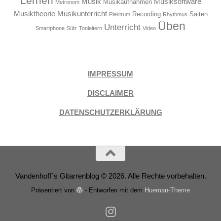
Lernen
Musik
Musiksoftware
Musikaufnahmen
Metronom
Musiktheorie
Musikunterricht
Recording
Saiten
Plektrum
Rhythmus
Üben
Unterricht
Smartphone
Sülz
Tonleitern
Video
IMPRESSUM
DISCLAIMER
DATENSCHUTZERKLÄRUNG
Vandenhoff´s Gitarrenblog © 2026. Alle Rechte vorbehalten.
Präsentiert von
- Entworfen mit dem
Hueman-Theme