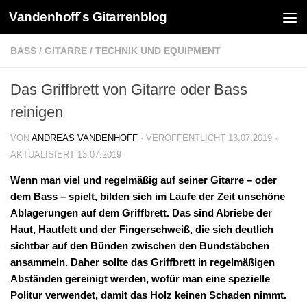
Vandenhoff´s Gitarrenblog
Zum Inhalt springen
BASS
/
GITARRE
/
TECHNIK UND EQUIPMENT
Das Griffbrett von Gitarre oder Bass
reinigen
VON
ANDREAS VANDENHOFF
· VERÖFFENTLICHT
13.07.2019
·
AKTUALISIERT
13.07.2019
Wenn man viel und regelmäßig auf seiner Gitarre – oder
dem Bass – spielt, bilden sich im Laufe der Zeit unschöne
Ablagerungen auf dem Griffbrett. Das sind Abriebe der
Haut, Hautfett und der Fingerschweiß, die sich deutlich
sichtbar auf den Bünden zwischen den Bundstäbchen
ansammeln. Daher sollte das Griffbrett in regelmäßigen
Abständen gereinigt werden, wofür man eine spezielle
Politur verwendet, damit das Holz keinen Schaden nimmt.