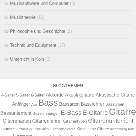
Musiksoftware und Computer
(6)
Musiktheorie
(10)
Philosophie und Geschichte
(2)
Technik und Equipment
(17)
Unterricht in Köln
(3)
BLOGTHEMEN
Akkorde
Akustikgitarre
Akustische Gitarre
4-Saiter
5-Saiter
6-Saiter
Bass
Basslehrer
Anfänger
Bassarten
Basstypen
App
Gitarre
E-Bass
E-Gitarre
Bassunterricht
Bezeichnungen
Gitarrenunterricht
Gitarrenarten
Gitarrenlehrer
Gitarrentypen
Klassische Gitarre
Griffbrett
Griffmuster
Instrument
Kirchentonleitern
Klettenberg
Köln