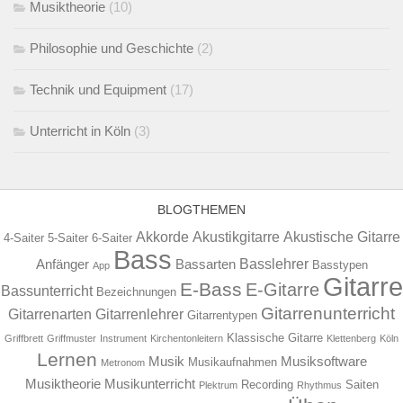
Musiktheorie
(10)
Philosophie und Geschichte
(2)
Technik und Equipment
(17)
Unterricht in Köln
(3)
BLOGTHEMEN
Akkorde
Akustikgitarre
Akustische Gitarre
4-Saiter
5-Saiter
6-Saiter
Bass
Basslehrer
Anfänger
Bassarten
Basstypen
App
Gitarre
E-Bass
E-Gitarre
Bassunterricht
Bezeichnungen
Gitarrenunterricht
Gitarrenarten
Gitarrenlehrer
Gitarrentypen
Klassische Gitarre
Griffbrett
Griffmuster
Instrument
Kirchentonleitern
Klettenberg
Köln
Lernen
Musik
Musiksoftware
Musikaufnahmen
Metronom
Musiktheorie
Musikunterricht
Recording
Saiten
Plektrum
Rhythmus