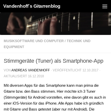
Vandenhoff´s Gitarrenblog
Zum Inhalt springen
MUSIKSOFTWARE UND COMPUTER
/
TECHNIK UND
EQUIPMENT
Stimmgeräte (Tuner) als Smartphone-App
VON
ANDREAS VANDENHOFF
· VERÖFFENTLICHT
12.10.2017
·
AKTUALISIERT
16.12.2018
Mit diversen Apps für das Smartphone kann man prima die
Gitarre bzw. den Bass stimmen. Hier möchte ich 3 Tuner
(Stimmgeräte) für Android vorstellen, eine davon gibt es auch in
einer iOS-Version für das iPhone. Alle Apps habe ich gründlich
mit Gitarre und Bass getestet (aber nur mit Android). Die