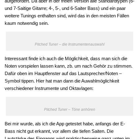
aufgefordert. Da aber in der freien Version alle Standardtypen (6-
und 7-Saitige Gitarre; 4-, 5-, und 6-Saiter Bass) und ein paar
weitere Tunings enthalten sind, wird das in den meisten Fällen
kaum notwendig sein.
Pitched Tuner – die Instrumentenauswahl
Interessant finde ich auch die Möglichkeit, dass man sich die
Noten vorspielen lassen kann, zb. um nach Gehör zu stimmen.
Dafür oben im Hauptfenster auf das Lautsprecher/Noten –
Symbol tippen. Hier hat man dann die Auwahlmöglichkeit
verschiedener Instrumente und Oktavlagen:
Pitched Tuner – Töne anhören
Bei mir wurde, als ich die App getestet habe, anfangs der E-
Bass nicht gut erkannt, vor allem die tiefen Saiten. Die
Lautstärke des Eingangs wird praktischerweise ganz unten im