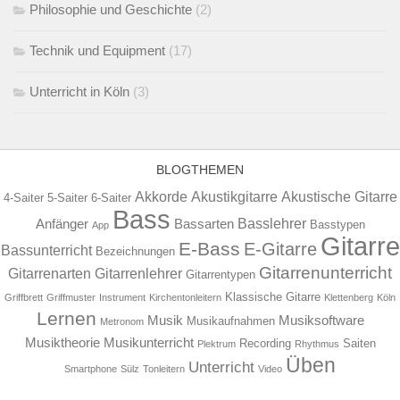
Philosophie und Geschichte
(2)
Technik und Equipment
(17)
Unterricht in Köln
(3)
BLOGTHEMEN
Akkorde
Akustikgitarre
Akustische Gitarre
4-Saiter
5-Saiter
6-Saiter
Bass
Basslehrer
Anfänger
Bassarten
Basstypen
App
Gitarre
E-Bass
E-Gitarre
Bassunterricht
Bezeichnungen
Gitarrenunterricht
Gitarrenarten
Gitarrenlehrer
Gitarrentypen
Klassische Gitarre
Griffbrett
Griffmuster
Instrument
Kirchentonleitern
Klettenberg
Köln
Lernen
Musik
Musiksoftware
Musikaufnahmen
Metronom
Musiktheorie
Musikunterricht
Recording
Saiten
Plektrum
Rhythmus
Üben
Unterricht
Smartphone
Sülz
Tonleitern
Video