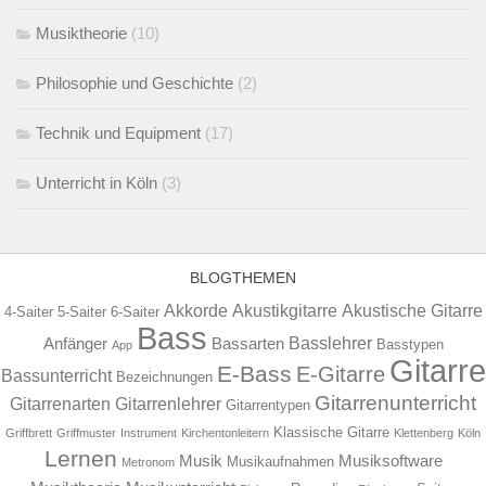
Musiktheorie
(10)
Philosophie und Geschichte
(2)
Technik und Equipment
(17)
Unterricht in Köln
(3)
BLOGTHEMEN
Akkorde
Akustikgitarre
Akustische Gitarre
4-Saiter
5-Saiter
6-Saiter
Bass
Basslehrer
Anfänger
Bassarten
Basstypen
App
Gitarre
E-Bass
E-Gitarre
Bassunterricht
Bezeichnungen
Gitarrenunterricht
Gitarrenarten
Gitarrenlehrer
Gitarrentypen
Klassische Gitarre
Griffbrett
Griffmuster
Instrument
Kirchentonleitern
Klettenberg
Köln
Lernen
Musik
Musiksoftware
Musikaufnahmen
Metronom