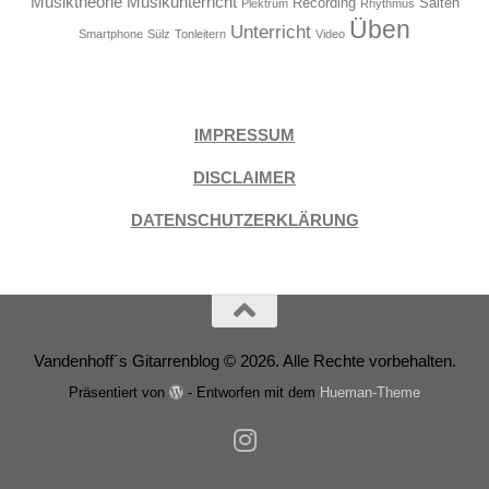
Musiktheorie
Musikunterricht
Recording
Saiten
Plektrum
Rhythmus
Üben
Unterricht
Smartphone
Sülz
Tonleitern
Video
IMPRESSUM
DISCLAIMER
DATENSCHUTZERKLÄRUNG
Vandenhoff´s Gitarrenblog © 2026. Alle Rechte vorbehalten.
Präsentiert von
- Entworfen mit dem
Hueman-Theme